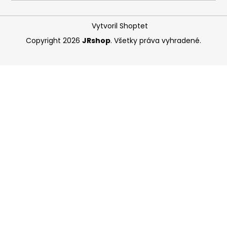
á
j
Vytvoril Shoptet
s
Copyright 2026
JRshop
. Všetky práva vyhradené.
ť
?
HĽADAŤ
O
d
p
o
r
ú