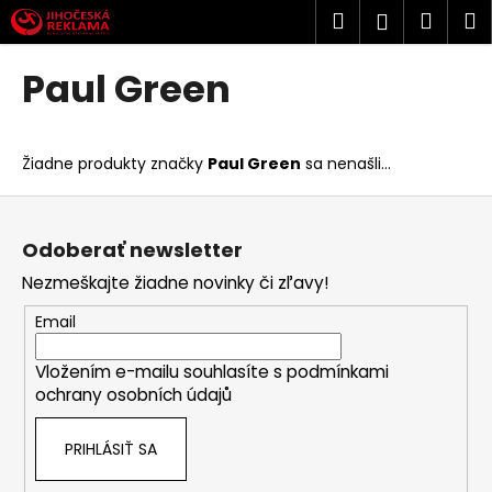
K
Prejsť
Hľadať
Náku
M
Prihlásen
na
o
obsah
Späť
Späť
košík
š
Paul Green
í
Č
k
o
Žiadne produkty značky
Paul Green
sa nenašli...
p
o
Z
t
á
Odoberať newsletter
r
p
Nezmeškajte žiadne novinky či zľavy!
e
ä
b
t
Email
u
i
j
Vložením e-mailu souhlasíte s
podmínkami
e
ochrany osobních údajů
e
t
PRIHLÁSIŤ SA
e
n