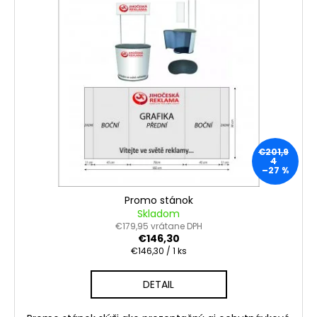
€201,9
4
–27 %
Promo stánok
Skladom
€179,95 vrátane DPH
€146,30
Jednotková
€146,30 / 1 ks
cena:
DETAIL