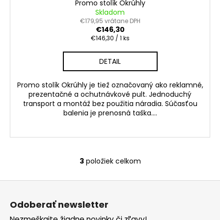
Promo stolík Okrúhly
Skladom
€179,95 vrátane DPH
€146,30
Jednotková
€146,30 / 1 ks
cena:
DETAIL
Promo stolík Okrúhly je tiež označovaný ako reklamné,
prezentačné a ochutnávkové pult. Jednoduchý
transport a montáž bez použitia náradia. Súčasťou
balenia je prenosná taška....
3
položiek celkom
O
v
Z
l
á
á
Odoberať newsletter
d
p
Nezmeškajte žiadne novinky či zľavy!