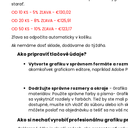
starať.
OD 10 KS - 5% ZĽAVA - €130,02
OD 20 KS - 8% ZĽAVA - €125,91
OD 50 KS - 10% ZĽAVA - €123,17
Zľava sa odpočíta automaticky v košíku.
Ak nemáme dosť sklade, dodávame do týždňa.
Ako pripraviť tlačové údaje?
Vytvorte grafiku v správnom formáte a roz
akomkoľvek grafickom editore, napríklad Adobe Ph
Dodržujte správne rozmery a okraje
- Grafika
materiálov. Použite správne farby a písma- Grafi
sa vyskytnúť rozdiely v farbách. Tiež by ste mali 
dostupné, musíte ich vložiť do súboru alebo ich s
môžete poslať na objednávku a tešiť sa na váš n
Ako si nechať vyrobiť profesionálnu grafiku 