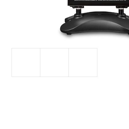
ČIERNY KLAPRÁM B1
€31,52