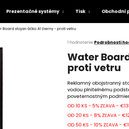
Prezentačné systémy
Tisk
Obchodní 
 Board stojan áčko A1 čierny - proti vetru
Čo potrebujete nájsť?
Priemerné
1 hodnotenie
Podrobnosti ho
hodnotenie
Water Board
produktu
HĽADAŤ
je
proti vetru
1,0
z
5
Odporúčame
hviezdičiek.
Reklamný obojstranný sto
vodou plnitelnému podsta
poveternostným podmienk
OD 10 KS - 5% ZĽAVA - €13
OD 20 KS - 8% ZĽAVA - €12
OD 50 KS - 10% ZĽAVA - €1