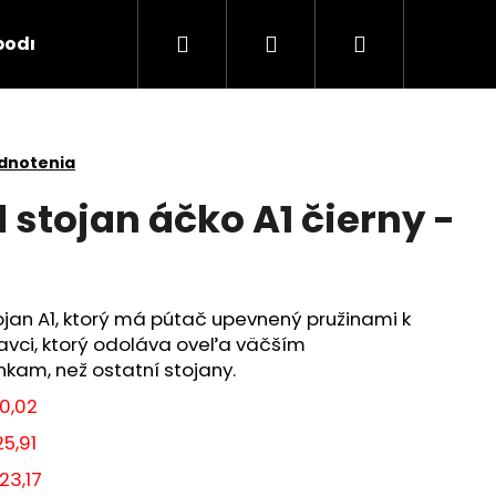
Hľadať
Prihlásenie
Nákupný
podmínky
Kontakty
Značky
košík
dnotenia
 stojan áčko A1 čierny -
jan A1, ktorý má pútač upevnený pružinami k
vci, ktorý odoláva oveľa väčším
am, než ostatní stojany.
0,02
5,91
Nasledujúce
23,17