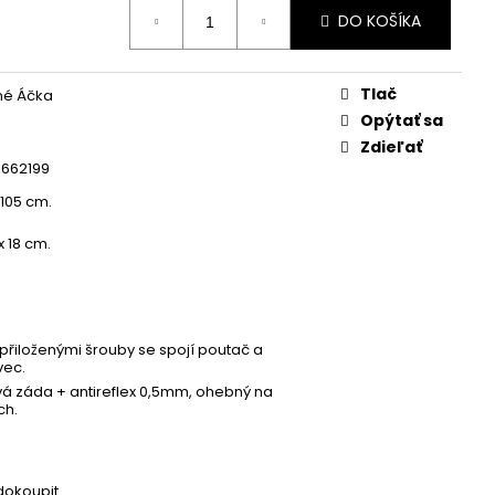
DO KOŠÍKA
Tlač
né Áčka
Opýtať sa
Zdieľať
1662199
x 105 cm.
x 18 cm.
řiloženými šrouby se spojí poutač a
vec.
á záda + antireflex 0,5mm, ohebný na
ch.
dokoupit