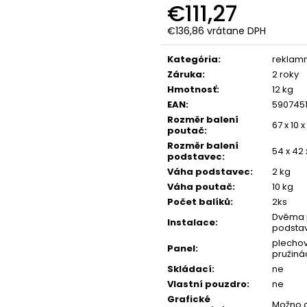
€111,27
€136,86
vrátane DPH
Jednotková
cena:
Kategória
:
reklam
Záruka
:
2 roky
Hmotnosť
:
12 kg
EAN
:
590745
Rozměr balení
67 x 10 
poutač
:
Rozměr balení
54 x 42 
podstavec
:
Váha podstavec
:
2 kg
Váha poutač
:
10 kg
Počet balíků
:
2ks
Dvěma p
Instalace
:
podsta
plechov
Panel
:
pružiná
Skládací
:
ne
Vlastní pouzdro
:
ne
Grafické
Možno 