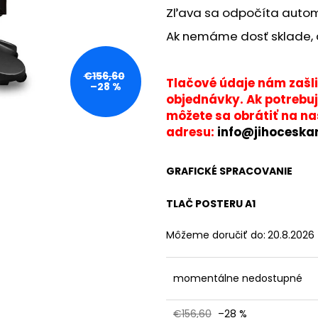
ČIERNY KLAPRÁM B2
WATER BOARD S
Zľava sa odpočíta automa
- PROTI VETRU
€23,54
€111,52
Ak nemáme dosť sklade,
Pôvodne:
€156,
€156,60
Tlačové údaje nám zašli
–28 %
objednávky. Ak potrebu
môžete sa obrátiť na n
adresu:
info@jihoceska
GRAFICKÉ SPRACOVANIE
TLAČ POSTERU A1
Môžeme doručiť do:
20.8.2026
momentálne nedostupné
€156,60
–28 %