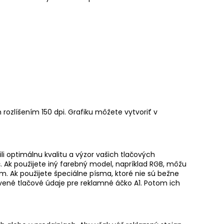
ozlíšením 150 dpi. Grafiku môžete vytvoriť v
li optimálnu kvalitu a výzor vašich tlačových
. Ak použijete iný farebný model, napríklad RGB, môžu
om. Ak použijete špeciálne písma, ktoré nie sú bežne
ravené tlačové údaje pre reklamné áčko A1. Potom ich