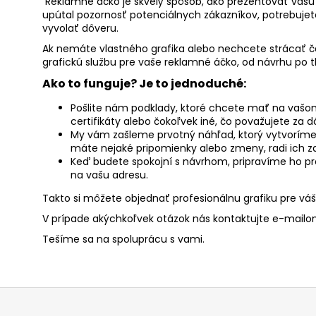
Reklamné áčko je skvelý spôsob, ako prezentovať vašu 
upútal pozornosť potenciálnych zákazníkov, potrebujet
vyvolať dôveru.
Ak nemáte vlastného grafika alebo nechcete strácať 
grafickú službu pre vaše reklamné áčko, od návrhu po t
Ako to funguje? Je to jednoduché:
Pošlite nám podklady, ktoré chcete mať na vašom 
certifikáty alebo čokoľvek iné, čo považujete za dô
My vám zašleme prvotný náhľad, ktorý vytvoríme 
máte nejaké pripomienky alebo zmeny, radi ich za
Keď budete spokojní s návrhom, pripravíme ho pr
na vašu adresu.
Takto si môžete objednať profesionálnu grafiku pre váš
V prípade akýchkoľvek otázok nás kontaktujte e-mail
Tešíme sa na spoluprácu s vami.
Z
á