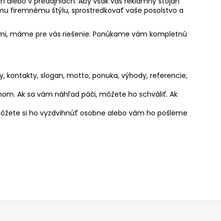
h alebo v predajniach. Aby však váš reklamný stojan
šmu firemnému štýlu, sprostredkovať vaše posolstvo a
eľmi, máme pre vás riešenie. Ponúkame vám kompletnú
, kontakty, slogan, motto, ponuka, výhody, referencie,
nom. Ak sa vám náhľad páči, môžete ho schváliť. Ak
 Môžete si ho vyzdvihnúť osobne alebo vám ho pošleme