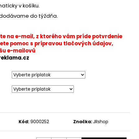
TOJAN ÁČKO A1 ČIERNY
ticky v košíku.
 dodávame do týždňa.
96
te na e-mail, z ktorého vám príde potvrdenie
jete pomoc s prípravou tlačových údajov,
ašu e-mailovú
reklama.cz
Kód:
9000252
Značka:
JRshop