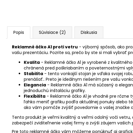
Popis
Súvisiace (2)
Diskusia
Reklamné áčko A1 proti vetru
- výborný spôsob, ako pro
vašu prezentáciu. Pozrite sa, prečo by ste si mali vybrať p
Kvalita
- Reklamné áčko A1 je vyrobené z kvalitného h
chránená pred poškriabaním a poveternostnými vp
Stabilita
- tento vonkajší stojan je
vďaka svojej robu
prenášať.
. Preto je ideálnym riešením pre vašu vonka
Elegancia
- Reklamné áčko A1 má súčasný a elegantný
jednoduchú inštaláciu grafiky.
Flexibilita
- Reklamné áčko A1 je vhodné pre rôzne t
ľahko meniť grafiku podľa aktuálnej ponuky alebo té
ako vám pomôže zvýšiť povedomie o vašej značke a p
Tento produkt je veľmi kvalitný a veľmi odolný voči vet
zabezpečí zviditeľnenie vašej firmy a zvýši záujem vašich
Pre toto reklamné áčko vám môžeme ponúknuť aj grafické