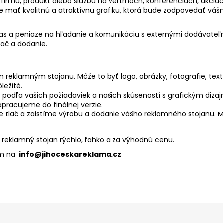
firmu, produkt alebo službu na veľtrhoch, konferenciách, akciác
e mať kvalitnú a atraktívnu grafiku, ktorá bude zodpovedať vá
čas a peniaze na hľadanie a komunikáciu s externými dodávat
lač a dodanie.
reklamným stojanu. Môže to byť logo, obrázky, fotografie, texty
ležité.
podľa vašich požiadaviek a našich skúseností s grafickým dizaj
pracujeme do finálnej verzie.
e tlač a zaistíme výrobu a dodanie vášho reklamného stojanu.
 reklamný stojan rýchlo, ľahko a za výhodnú cenu.
om na
info@jihoceskareklama.cz