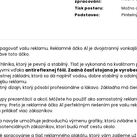
zpracování
:
Tisk posteru
:
Možno 
Podstavec
:
Plnitel
pagovať vašu reklamu. Reklamné áčko A1 je dvojstranný vonkaj
ráve toto áčko.
liníka, ktorý je pevný a stabilný. Tlač je vykonaná na kvalitnom 
lyvmi vďaka
antireflexnej fólii. Zadná časť stojana je vyrob
stnej základni, ktorá sa dá naplniť vodou, dobre stabilný a odolný 
jšiu reklamu.
 dizajn, ktorý pôsobí profesionálne a lákavo. Základňa má čier
ypy prezentácií a akcií. Môžete ho použiť ako samostatný rekla
my. Preto je reklamné áčko A1 perfektným riešením pre vašu rek
rilákať viac zákazníkov.
ru, a navyše umožňuje jednoduchú výmenu grafiky, ktorú zvládn
 potenciálnych zákazníkov, ktorí budú mať cestu okolo.
 spracovanie a tlač reklamného plakátu, ktorý vám zašleme už 