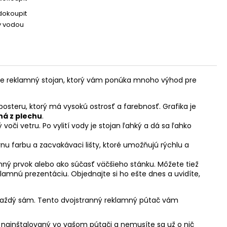
dokoupit
ný vodou
šie reklamný stojan, ktorý vám ponúka mnoho výhod pre
posteru, ktorý má vysokú ostrosť a farebnosť. Grafika je
ená z plechu
.
voči vetru. Po vylití vody je stojan ľahký a dá sa ľahko
nu farbu a zacvakávaci lišty, ktoré umožňujú rýchlu a
mný prvok alebo ako súčasť väčšieho stánku. Môžete tiež
lamnú prezentáciu. Objednajte si ho ešte dnes a uvidíte,
e každý sám. Tento dvojstranný reklamný pútač vám
nainštalovaný vo vašom pútači a nemusíte sa už o nič