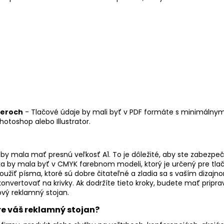
meroch
- Tlačové údaje by mali byť v PDF formáte s minimálnym r
otoshop alebo Illustrator.
 by mala mať presnú veľkosť A1. To je dôležité, aby ste zabezpeči
ka by mala byť v CMYK farebnom modeli, ktorý je určený pre tlač
použiť písma, ktoré sú dobre čitateľné a zladia sa s vaším dizajn
konvertovať na krivky. Ak dodržíte tieto kroky, budete mať prip
ový reklamný stojan.
pre váš reklamný stojan?