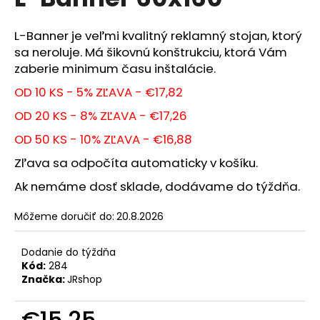
je
á
0,0
z
j
L-Banner je veľmi kvalitný reklamný stojan, ktorý
5
sa neroluje. Má šikovnú konštrukciu, ktorá Vám
s
hviezdičiek.
zaberie minimum času inštalácie.
ť
?
OD 10 KS - 5% ZĽAVA - €17,82
OD 20 KS - 8% ZĽAVA - €17,26
OD 50 KS - 10% ZĽAVA - €16,88
Zľava sa odpočíta automaticky v košíku.
HĽADAŤ
Ak nemáme dosť sklade, dodávame do týždňa.
Môžeme doručiť do:
20.8.2026
O
d
Dodanie do týždňa
p
Kód:
284
o
Značka:
JRshop
r
ú
€15,25