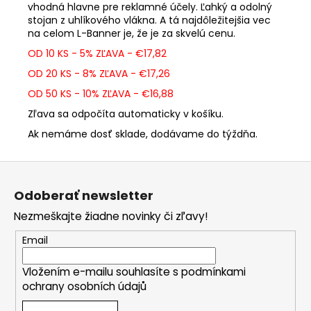
vhodná hlavne pre reklamné účely. Ľahký a odolný
stojan z uhlíkového vlákna. A tá najdôležitejšia vec
na celom L-Banner je, že je za skvelú cenu.
OD 10 KS - 5% ZĽAVA - €17,82
OD 20 KS - 8% ZĽAVA - €17,26
OD 50 KS - 10% ZĽAVA - €16,88
Zľava sa odpočíta automaticky v košíku.
Ak nemáme dosť sklade, dodávame do týždňa.
Z
á
Odoberať newsletter
p
Nezmeškajte žiadne novinky či zľavy!
ä
t
Email
i
Vložením e-mailu souhlasíte s
podmínkami
e
ochrany osobních údajů