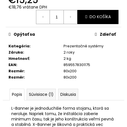
č
a
€18,76 vrátane DPH
Jednotková
m
DO KOŠÍKA
cena:
e
Opýtať sa
Zdieľať
ČIERNY
REKLAMNÝ
STOJAN
Kategória
:
Prezentačné systémy
-
Záruka
:
2 roky
ÁČKO
Hmotnosť
:
2 kg
A2
EAN
:
8595578301175
€53,16
Rozměr
:
80x200
Pôvodne:
€53,99
Rozměr
:
80x200
Popis
Súvisiace (1)
Diskusia
L-Banner je jednoduchšie forma stojanu, ktorá sa
neroluje. Napriek tomu, že inštalácia zaberie
minimum času, tak je jeho konštrukcia veľmi pevná
a stabilná. X-Banner je šikovná a praktická vec