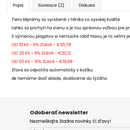
Popis
Súvisiace (2)
Diskusia
Tieto kliprámy sú vyrobené z hliníka vo vysokej kvalite.
Ľahko sa prichytí na stenu a je tou správnou voľbou pre p
S výmenou plagátov si nemusíte robiť hlavu, je to veľmi j
OD 10 KS - 5% ZĽAVA - €20,78
OD 20 KS - 8% ZĽAVA - €20,12
OD 50 KS - 10% ZĽAVA - €19,68
Zľava sa odpočíta automaticky v košíku.
Ak nemáme dosť sklade, dodávame do týždňa.
Z
á
Odoberať newsletter
p
Nezmeškajte žiadne novinky či zľavy!
ä