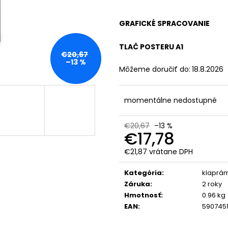
ČIERNY KLAPRÁM B2
WATER BOARD S
- PROTI VETRU
€23,54
GRAFICKÉ SPRACOVANIE
€111,57
Pôvodne:
€157,
TLAČ POSTERU A1
€20,67
–13 %
Môžeme doručiť do:
18.8.2026
momentálne nedostupné
€20,67
–13 %
€17,78
€21,87
vrátane DPH
Jednotková
cena:
Kategória
:
klaprá
Záruka
:
2 roky
Hmotnosť
:
0.96 kg
EAN
:
5907451