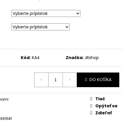
TOJAN ÁČKO A1 ČIERNY
02
Kód:
KA4
Značka:
JRshop
DO KOŠÍKA
Tlač
mami
Opýtať sa
Zdieľať
661581