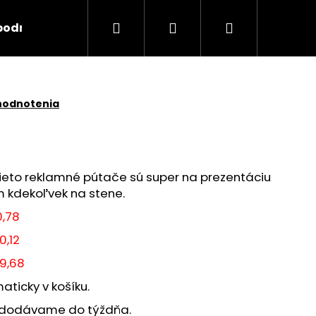
Hľadať
Prihlásenie
Nákupný
podmínky
Kontakty
Značky
košík
hodnotenia
ieto reklamné pútače sú super na prezentáciu
em kdekoľvek na stene.
0,78
0,12
19,68
Nasledujúce
ticky v košíku.
 dodávame do týždňa.