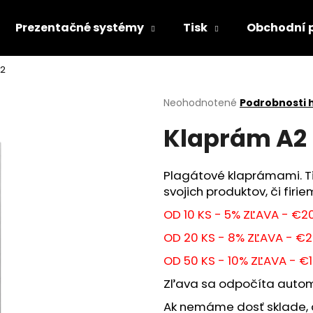
Prezentačné systémy
Tisk
Obchodní 
A2
Čo potrebujete nájsť?
Priemerné
Neohodnotené
Podrobnosti 
hodnotenie
Klaprám A2
produktu
HĽADAŤ
je
0,0
z
Plagátové klaprámami. T
5
Odporúčame
svojich produktov, či firi
hviezdičiek.
OD 10 KS - 5% ZĽAVA - €2
OD 20 KS - 8% ZĽAVA - €2
OD 50 KS - 10% ZĽAVA - €
Zľava sa odpočíta automa
Ak nemáme dosť sklade,