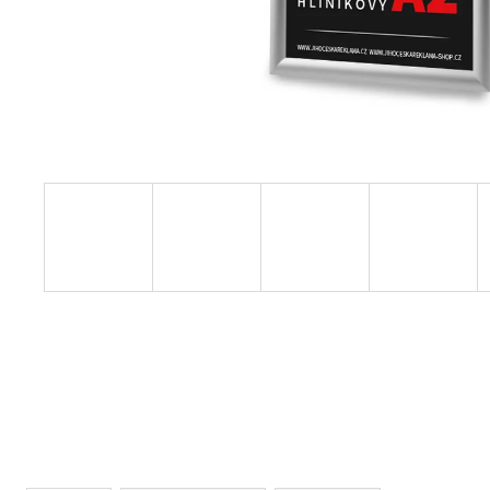
ČIERNY KLAPRÁM B1
€31,52